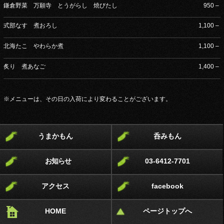
鎌倉野菜 万願寺 とうがらし 焼びたし
950 –
式部なす 煮おろし
1,100 –
北海たこ やわらか煮
1,100 –
炙り 煮あなご
1,400 –
※メニューは、その日の入荷により変わることがございます。
うまかもん
呑みもん
お知らせ
03-6412-7701
アクセス
facebook
HOME
ページトップへ