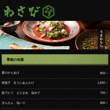
季節の旬菜
栗のからあげ
950 –
焼茄子 生うにあんかけ
1,600 –
茹でたて えだまめ 塩ゆで
750 –
ぎんなん 塩いり
900 –