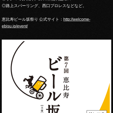
◎路上スパーリング、西口プロレスなどなど。
恵比寿ビール坂祭り 公式サイト：
http://welcome-
ebisu.jp/event/