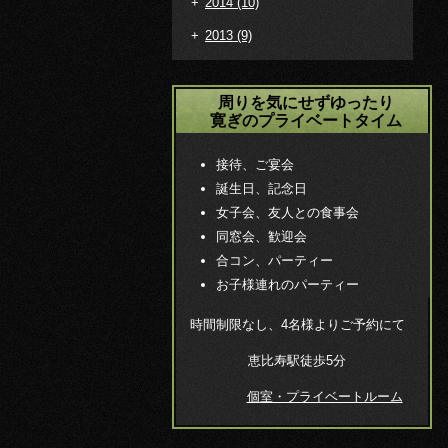
+
2014
(10)
+
2013
(9)
周りを気にせずゆったり
寛ぎのプライベートタイム
接待、ご宴会
誕生日、記念日
女子会、友人との食事会
同窓会、歓迎会
合コン、パーティー
お子様連れのパーティー
時間制限なし、4名様よりご予約にて
恵比寿駅徒歩5分
個室・プライベートルーム