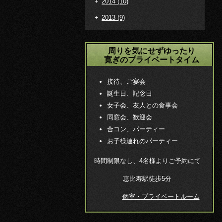
+
2014
(10)
+
2013
(9)
周りを気にせずゆったり
寛ぎのプライベートタイム
接待、ご宴会
誕生日、記念日
女子会、友人との食事会
同窓会、歓迎会
合コン、パーティー
お子様連れのパーティー
時間制限なし、4名様よりご予約にて
恵比寿駅徒歩5分
個室・プライベートルーム